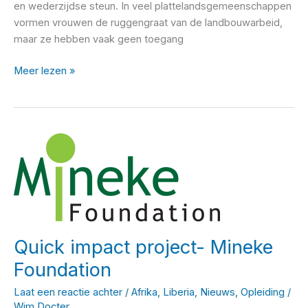
en wederzijdse steun. In veel plattelandsgemeenschappen
vormen vrouwen de ruggengraat van de landbouwarbeid,
maar ze hebben vaak geen toegang
4woman2farm
Meer lezen »
landbouw
machine
Quick impact project- Mineke
Foundation
Laat een reactie achter
/
Afrika
,
Liberia
,
Nieuws
,
Opleiding
/
Wim Docter