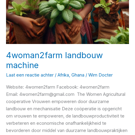
4woman2farm landbouw
machine
Laat een reactie achter
/
Afrika
,
Ghana
/
Wim Docter
Website: 4women2farm Facebook: 4women2farm
Email: 4women2farm@gmail.com The Women Agricultural
cooperative Vrouwen empoweren door duurzame
landbouw en mechanisatie Deze coöperatie is opgericht
om vrouwen te empoweren, de landbouwproductiviteit te
verbeteren en economische onafhankelijkheid te
bevorderen door middel van duurzame landbouwpraktijken