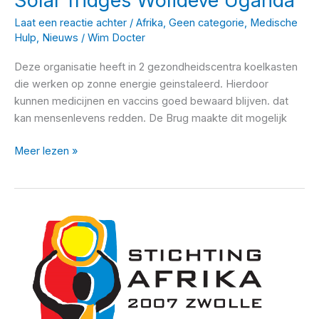
Solar fridges Wolideve Uganda
Laat een reactie achter
/
Afrika
,
Geen categorie
,
Medische
Hulp
,
Nieuws
/
Wim Docter
Deze organisatie heeft in 2 gezondheidscentra koelkasten
die werken op zonne energie geinstaleerd. Hierdoor
kunnen medicijnen en vaccins goed bewaard blijven. dat
kan mensenlevens redden. De Brug maakte dit mogelijk
Solar
Meer lezen »
fridges
Wolideve
Uganda