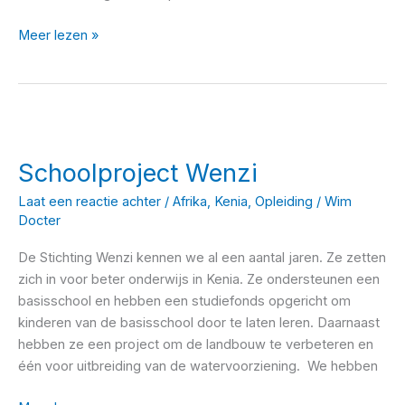
Uitbreiding
Meer lezen »
school,
NorGhaVo,Ghana
Schoolproject Wenzi
Laat een reactie achter
/
Afrika
,
Kenia
,
Opleiding
/
Wim
Docter
De Stichting Wenzi kennen we al een aantal jaren. Ze zetten
zich in voor beter onderwijs in Kenia. Ze ondersteunen een
basisschool en hebben een studiefonds opgericht om
kinderen van de basisschool door te laten leren. Daarnaast
hebben ze een project om de landbouw te verbeteren en
één voor uitbreiding van de watervoorziening. We hebben