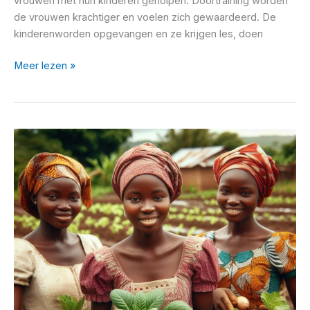
vrouwen met hun kinderen geholpen. Doortraining worden
de vrouwen krachtiger en voelen zich gewaardeerd. De
kinderenworden opgevangen en ze krijgen les, doen
Ethiopie
Meer lezen »
Injera
bakkerij