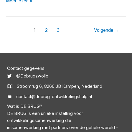
Schoolproject
Meer lezen »
Wenzi
1
2
3
Volgende
→
Contact gegevens
@Debrugzwolle
Stroomrug 6, 8266 JB Kampen, Nederland
contact@debrug-ontwikkelingshulp.nl
Wat is DE BRUG?
DE BRUG is een unieke instelling voor
ontwikkelingssamenwerking die
in samenwerking met partners over de gehele wereld -