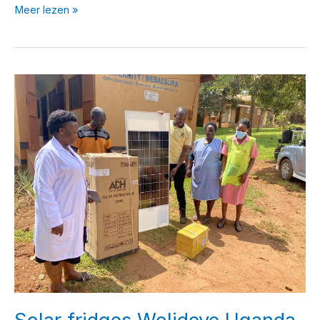
overzicht
Meer lezen »
projecten
2025
-2026