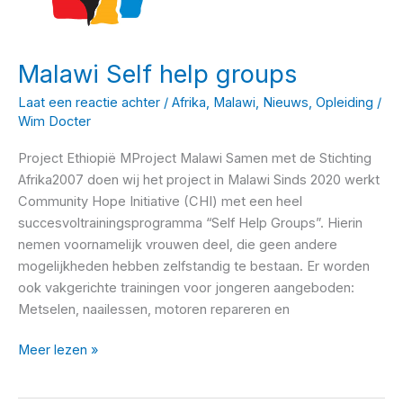
Malawi Self help groups
Laat een reactie achter
/
Afrika
,
Malawi
,
Nieuws
,
Opleiding
/
Wim Docter
Project Ethiopië MProject Malawi Samen met de Stichting
Afrika2007 doen wij het project in Malawi Sinds 2020 werkt
Community Hope Initiative (CHI) met een heel
succesvoltrainingsprogramma “Self Help Groups”. Hierin
nemen voornamelijk vrouwen deel, die geen andere
mogelijkheden hebben zelfstandig te bestaan. Er worden
ook vakgerichte trainingen voor jongeren aangeboden:
Metselen, naailessen, motoren repareren en
Malawi
Meer lezen »
Self
help