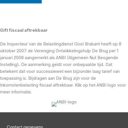
P
T
C
H
A
Gift fiscaal aftrekbaar
De Inspecteur van de Belastingdienst Oost Brabant heeft op 8
oktober 2007 de Vereniging Ontwikkelingshulp De Brug per 1
januari 2008 aangemerkt als ANBI (Algemeen Nut Beogende
Instelling). De aanmerking geldt voor onbepaalde tijd. Dat
betekent dat voor successiewet een bijzonder laag tarief van
toepassing is. Bijdragen aan De Brug zijn voor de
Inkomstenbelasting fiscaal aftrekbaar. Klik op het ANBI logo voor
meer informatie.
Contact gegevens