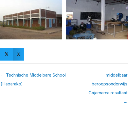
X
𝕏
← Technische Middelbare School
middelbaar
(Haparako)
beroepsonderwijs
Cajamarca resultaat
→