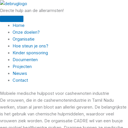
Ga
naar
Directe hulp aan de allerarmsten!
de
inhoud
Home
Onze doelen?
Organisatie
Hoe steun je ons?
Kinder sponsoring
Documenten
Projecten
Nieuws
Contact
Mobiele medische hulppost voor cashewnoten industrie
De vrouwen, die in de cashewnotenindustrie in Tamil Nadu
werken, staan al jaren bloot aan allerlei gevaren. De belangrijkste
is het gebruik van chemische hulpmiddelen, waardoor veel
vrouwen ziek worden. De organisatie CADRE wil van een busje
een mobiel healthcentre maken. Daarmee kunnen ze medische